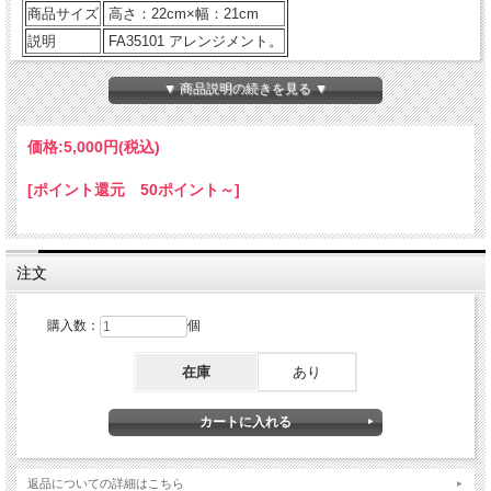
商品サイズ
高さ：22cm×幅：21cm
説明
FA35101 アレンジメント。
▼ 商品説明の続きを見る ▼
■ご購入に際してのご案内
・すべてオーダーメイドによる制作のため価格等ご相談に応じ
ます。
価格:
5,000円
(税込)
・価格は￥5,000（税込み）から制作いたします。
・表示価格以外(ただし￥5,000以上）の金額をご希望の場合
[ポイント還元 50ポイント～]
は、商品をカートに入れずに
お問い合わせメールフォーム
にて
ご依頼ください。後程こちらからご返信申し上げます。
・色合いや雰囲気なども、ご要望にお応えいたしますので併せ
てご依頼ください。
注文
※ご注意
購入数：
個
・商品サイズは目安としてお考えください。
・花材・花器共に季節商品のため変更になる場合がございます
在庫
あり
が、できるだけ雰囲気を損なわないよう作成いたしますのでご
了承ください。
返品についての詳細はこちら