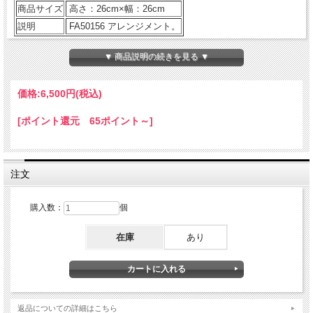
商品サイズ
高さ：26cm×幅：26cm
説明
FA50156 アレンジメント。
▼ 商品説明の続きを見る ▼
■ご購入に際してのご案内
・すべてオーダーメイドによる制作のため価格等ご相談に応じ
ます。
価格:
6,500円
(税込)
・価格は￥5,000（税込み）から制作いたします。
・表示価格以外(ただし￥5,000以上）の金額をご希望の場合
[ポイント還元 65ポイント～]
は、商品をカートに入れずに
お問い合わせメールフォーム
にて
ご依頼ください。後程こちらからご返信申し上げます。
・色合いや雰囲気なども、ご要望にお応えいたしますので併せ
てご依頼ください。
注文
※ご注意
購入数：
個
・商品サイズは目安としてお考えください。
・花材・花器共に季節商品のため変更になる場合がございます
在庫
あり
が、できるだけ雰囲気を損なわないよう作成いたしますのでご
了承ください。
返品についての詳細はこちら