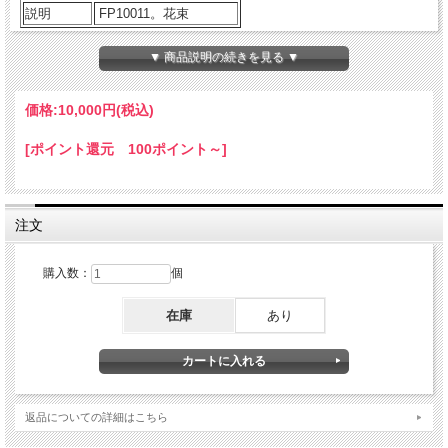
説明
FP10011。花束
▼ 商品説明の続きを見る ▼
■ご購入に際してのご案内
・すべてオーダーメイドによる制作のため価格等ご相談に応じ
ます。
価格:
10,000円
(税込)
・価格は￥5,000（税込み）から制作いたします。
・表示価格以外(ただし￥5,000以上）の金額をご希望の場合
[ポイント還元 100ポイント～]
は、商品をカートに入れずに
お問い合わせメールフォーム
にて
ご依頼ください。後程こちらからご返信申し上げます。
・色合いや雰囲気なども、ご要望にお応えいたしますので併せ
てご依頼ください。
注文
※ご注意
購入数：
個
・商品サイズは目安としてお考えください。
・花材・花器共に季節商品のため変更になる場合がございます
在庫
あり
が、できるだけ雰囲気を損なわないよう作成いたしますのでご
了承ください。
返品についての詳細はこちら