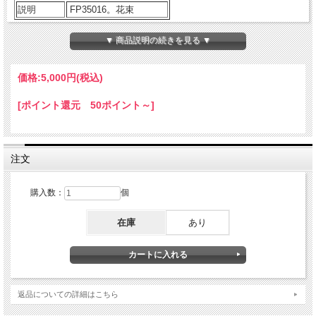
説明
FP35016。花束
▼ 商品説明の続きを見る ▼
■ご購入に際してのご案内
・すべてオーダーメイドによる制作のため価格等ご相談に応じ
ます。
価格:
5,000円
(税込)
・価格は￥5,000（税込み）から制作いたします。
・表示価格以外(ただし￥5,000以上）の金額をご希望の場合
[ポイント還元 50ポイント～]
は、商品をカートに入れずに
お問い合わせメールフォーム
にて
ご依頼ください。後程こちらからご返信申し上げます。
・色合いや雰囲気なども、ご要望にお応えいたしますので併せ
てご依頼ください。
注文
※ご注意
購入数：
個
・商品サイズは目安としてお考えください。
・花材・花器共に季節商品のため変更になる場合がございます
在庫
あり
が、できるだけ雰囲気を損なわないよう作成いたしますのでご
了承ください。
返品についての詳細はこちら